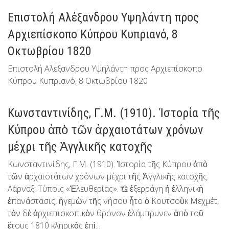
Επιστολή Αλέξανδρου Υψηλάντη προς
Αρχιεπίσκοπο Κύπρου Κυπριανό, 8
Οκτωβρίου 1820
Επιστολή Αλέξανδρου Υψηλάντη προς Αρχιεπίσκοπο
Κύπρου Κυπριανό, 8 Οκτωβρίου 1820
Κωνσταντινίδης, Γ.Μ. (1910). Ἱστορία τῆς
Κύπρου ἀπὸ τῶν ἀρχαιοτάτων χρόνων
μέχρι τῆς Ἀγγλικῆς κατοχῆς
Κωνσταντινίδης, Γ.Μ. (1910). Ἱστορία τῆς Κύπρου ἀπὸ
τῶν ἀρχαιοτάτων χρόνων μέχρι τῆς Ἀγγλικῆς κατοχῆς.
Λάρναξ: Τύποις «Ἐλευθερίας». Ὅτε ἐξερράγη ἡ ἑλληνικὴ
ἐπανάστασις, ἡγεμὼν τῆς νήσου ἦτο ὁ Κουτσοὺκ Μεχμέτ,
τὸν δὲ ἀρχιεπισκοπικὸν θρόνον ἐλάμπρυνεν ἀπὸ τοῦ
ἔτους 1810 κληρικὸς ἐπὶ...