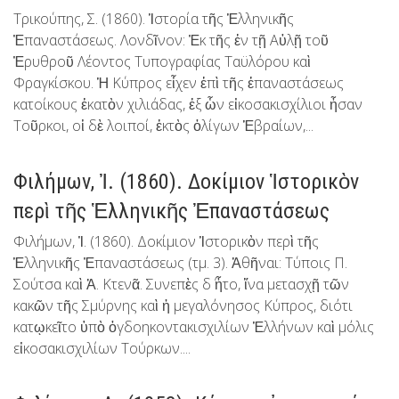
Τρικούπης, Σ. (1860). Ἱστορία τῆς Ἑλληνικῆς
Ἐπαναστάσεως. Λονδῖνον: Ἐκ τῆς ἐν τῇ Αὐλῇ τοῦ
Ἐρυθροῦ Λέοντος Τυπογραφίας Ταϋλόρου καὶ
Φραγκίσκου. Ἡ Κύπρος εἶχεν ἐπὶ τῆς ἐπαναστάσεως
κατοίκους ἑκατὸν χιλιάδας, ἐξ ὧν εἰκοσακισχίλιοι ἦσαν
Τοῦρκοι, οἱ δὲ λοιποί, ἐκτὸς ὀλίγων Ἑβραίων,...
Φιλήμων, Ἰ. (1860). Δοκίμιον Ἱστορικὸν
περὶ τῆς Ἑλληνικῆς Ἐπαναστάσεως
Φιλήμων, Ἰ. (1860). Δοκίμιον Ἱστορικὸν περὶ τῆς
Ἑλληνικῆς Ἐπαναστάσεως (τμ. 3). Ἀθῆναι: Τύποις Π.
Σούτσα καὶ Ἀ. Κτενᾶ. Συνεπὲς δ΄ ἦτο, ἵνα μετασχῇ τῶν
κακῶν τῆς Σμύρνης καὶ ἡ μεγαλόνησος Κύπρος, διότι
κατῳκεῖτο ὑπὸ ὀγδοηκοντακισχιλίων Ἑλλήνων καὶ μόλις
εἰκοσακισχιλίων Τούρκων....