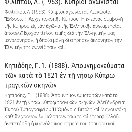
Φιλίππου, Λ. (1953). Κύπριοι ἀγωνισταί
Φιλίππου, Λ. (1953). Κύπριοι ἀγωνισταί. Λευκωσία:
Ἔκδοσις Ἱ. Ἀρχιεπισκοπῆς Κύπρου. Ἡ ἐνεργὸς συμβολὴ
τῆς Κύπρου εἰς τὸν ἀγῶνα τῆς Ἑλληνικῆς ἀνεξαρτησίας
ἀποτελεῖ ἔξοχον τίτλον τιμῆς διὰ τὴν Ἑλληνικήν μας
μεγαλόνησον, ἡ ὁποία μόνη διετήρησεν ἀκλόνητον τὴν
Ἐθνικήν της συνείδησιν καὶ...
Κηπιάδης, Γ. Ἰ. (1888). Ἀπομνημονεύματα
τῶν κατὰ τὸ 1821 ἐν τῇ νήσῳ Κύπρῳ
τραγικῶν σκηνῶν
Κηπιάδης, Γ. Ἰ. (1888). Ἀπομνημονεύματα τῶν κατὰ τὸ
1821 ἐν τῇ νήσῳ Κύπρῳ τραγικῶν σκηνῶν. Ἀλεξάνδρεια:
Ἐκ τοῦ Τυπογραφείου Ἡ Ὁμόνοια Βιτάλη καὶ Μανουσάκη
Καθ’ ὃν χρόνον ἐν Πελοποννήσῳ τε καὶ Στερεᾷ Ἑλλάδι
ἀνεπετάσθη ἡ κυανόλευκος σημαία τοῦ Σταυροῦ καὶ...